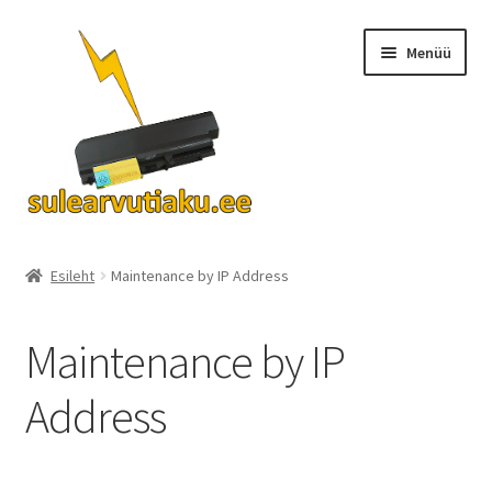
Liigu
Liigu
Menüü
navigeerimisele
sisu
juurde
Ava
Akud
alamm
Esileht
Maintenance by IP Address
Turvalisus
Maintenance by IP
KKK
Address
Kontakt