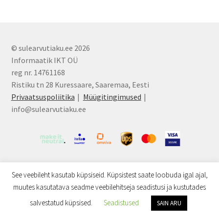
© sulearvutiaku.ee 2026
Informaatik IKT OÜ
reg nr. 14761168
Ristiku tn 28 Kuressaare, Saaremaa, Eesti
Privaatsuspoliitika
Müügitingimused
info@sulearvutiaku.ee
See veebileht kasutab küpsiseid. Küpsistest saate loobuda igal ajal,
muutes kasutatava seadme veebilehitseja seadistusi ja kustutades
0
salvestatud küpsised.
Seadistused
SAIN ARU
Otsi:
Otsi