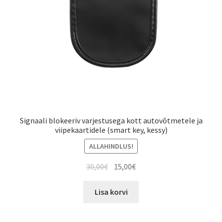
Signaali blokeeriv varjestusega kott autovõtmetele ja
viipekaartidele (smart key, kessy)
ALLAHINDLUS!
Algne
Current
30,00
€
15,00
€
hind
price
oli:
is:
Lisa korvi
30,00€.
15,00€.