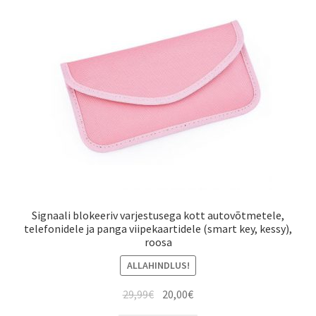
Signaali blokeeriv varjestusega kott autovõtmetele,
telefonidele ja panga viipekaartidele (smart key, kessy),
roosa
ALLAHINDLUS!
Algne
Current
29,99
€
20,00
€
hind
price