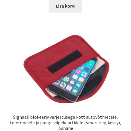
oli:
is:
Lisa korvi
29,99€.
20,00€.
Signaali blokeeriv varjestusega kott autovõtmetele,
telefonidele ja panga viipekaartidele (smart key, kessy),
punane