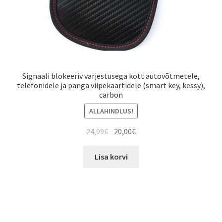
Signaali blokeeriv varjestusega kott autovõtmetele,
telefonidele ja panga viipekaartidele (smart key, kessy),
carbon
ALLAHINDLUS!
Algne
Current
24,99
€
20,00
€
hind
price
oli:
is:
Lisa korvi
24,99€.
20,00€.