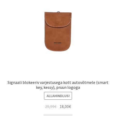
Signaali blokeeriv varjestusega kott autovõtmele (smart
key, kessy), pruun logoga
ALLAHINDLUS!
Algne
Current
29,99
€
18,00
€
hind
price