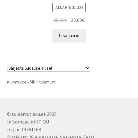
ALLAHINDLUS!
Algne
Current
25,99
€
23,00
€
hind
price
oli:
is:
Lisa korvi
25,99€.
23,00€.
Sorted
Kuvatakse kõik 7 tulemust
by
latest
© sulearvutiaku.ee 2026
Informaatik IKT OÜ
reg nr. 14761168
Ristiku tn 28 Kuressaare, Saaremaa, Eesti