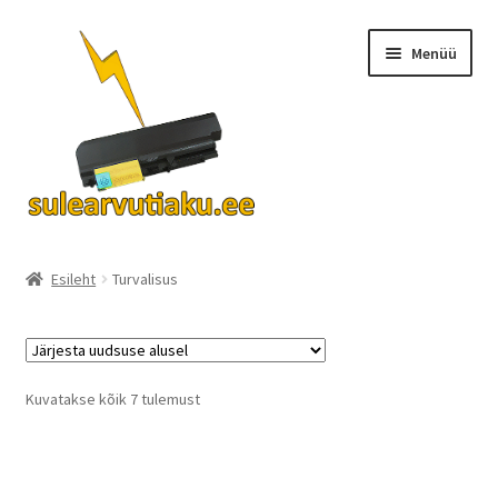
Liigu
Liigu
Menüü
navigeerimisele
sisu
juurde
Ava
Akud
alamm
Esileht
Turvalisus
Turvalisus
KKK
Sorted
Kuvatakse kõik 7 tulemust
by
Kontakt
latest