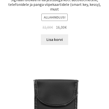
telefonidele ja panga viipekaartidele (smart key, kessy),
must
ALLAHINDLUS!
Algne
Current
32,00
€
16,00
€
hind
price
oli:
is:
Lisa korvi
32,00€.
16,00€.