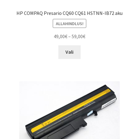
HP COMPAQ Presario CQ60 CQ61 HSTNN-IB72 aku
ALLAHINDLUS!
Price
49,00
€
–
59,00
€
range:
This
49,00€
Vali
product
through
has
59,00€
multiple
variants.
The
options
may
be
chosen
on
the