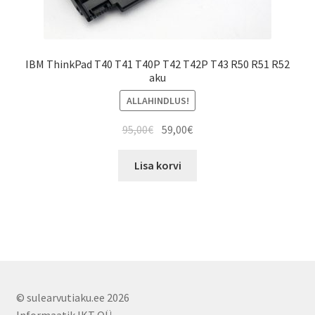
product
page
IBM ThinkPad T40 T41 T40P T42 T42P T43 R50 R51 R52
aku
ALLAHINDLUS!
Algne
Current
95,00
€
59,00
€
hind
price
oli:
is:
Lisa korvi
95,00€.
59,00€.
© sulearvutiaku.ee 2026