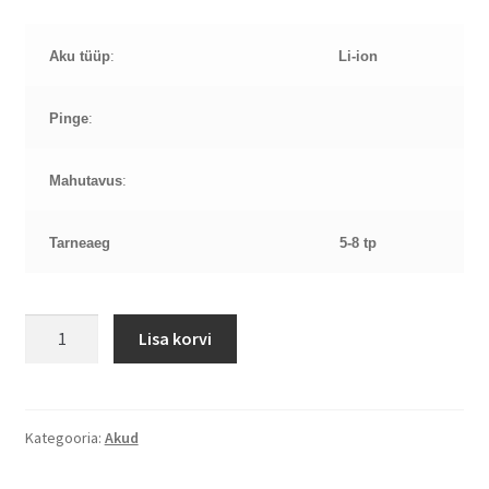
Aku tüüp
:
Li-ion
Pinge
:
Mahutavus
:
Tarneaeg
5-8 tp
AC18
Lisa korvi
Ac
AC18
aku
kogus
Kategooria:
Akud