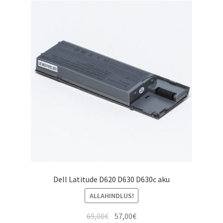
Dell Latitude D620 D630 D630c aku
ALLAHINDLUS!
Algne
Current
69,00
€
57,00
€