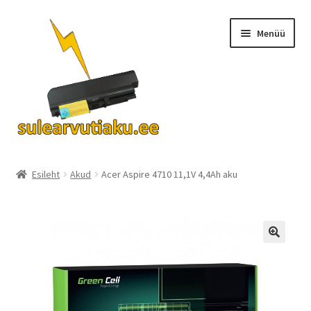
Liigu
Liigu
Menüü
navigeerimisele
sisu
juurde
Ava
Akud
alamm
Esileht
Akud
Acer Aspire 4710 11,1V 4,4Ah aku
Turvalisus
KKK
Kontakt