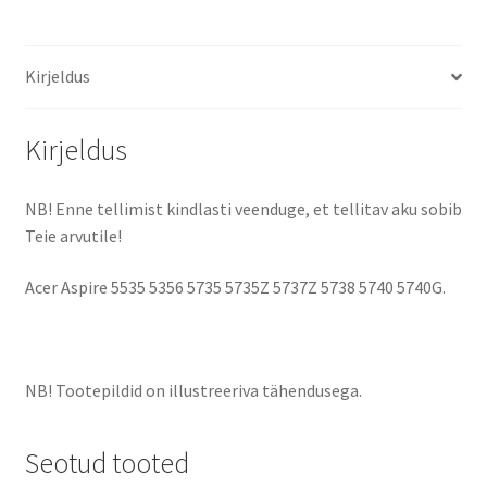
kogus
Kirjeldus
Kirjeldus
NB! Enne tellimist kindlasti veenduge, et tellitav aku sobib
Teie arvutile!
Acer Aspire 5535 5356 5735 5735Z 5737Z 5738 5740 5740G.
NB! Tootepildid on illustreeriva tähendusega.
Seotud tooted