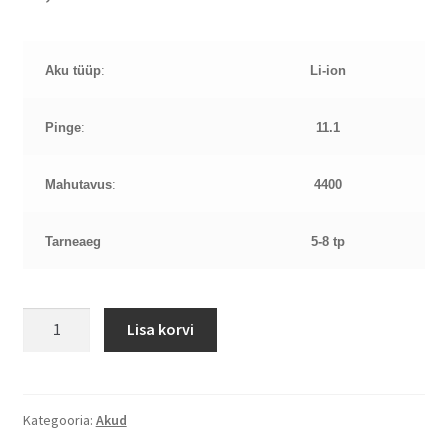
Aku tüüp
:
Li-ion
Pinge
:
11.1
Mahutavus
:
4400
Tarneaeg
5-8 tp
Acer
Lisa korvi
Aspire
4710
11,1V
4,4Ah
Kategooria:
Akud
aku