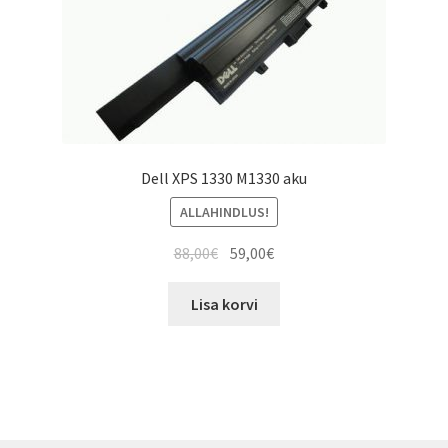
Dell XPS 1330 M1330 aku
ALLAHINDLUS!
Algne
Current
88,00
€
59,00
€
hind
price
oli:
is:
Lisa korvi
88,00€.
59,00€.