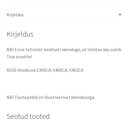
Kirjeldus
Kirjeldus
NB! Enne tellimist kindlasti veenduge, et tellitav aku sobib
Teie arvutile!
ASUS VivoBook S300CA; S400CA; X402CA
NB! Tootepildid on illustreeriva tähendusega.
Seotud tooted