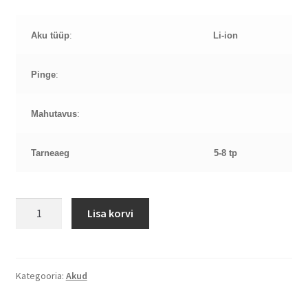
Aku tüüp
:
Li-ion
Pinge
:
Mahutavus
:
Tarneaeg
5-8 tp
AS87
Lisa korvi
C31-
X4
AS87
aku
Kategooria:
Akud
kogus