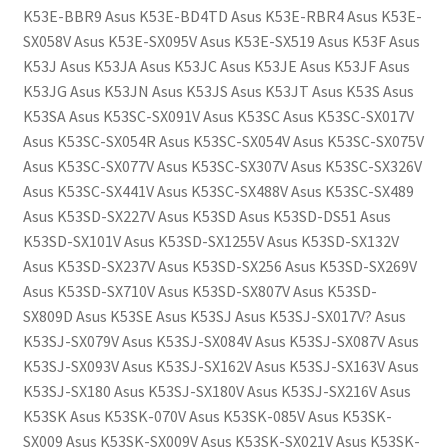
K53E-BBR9 Asus K53E-BD4TD Asus K53E-RBR4 Asus K53E-
SX058V Asus K53E-SX095V Asus K53E-SX519 Asus K53F Asus
K53J Asus K53JA Asus K53JC Asus K53JE Asus K53JF Asus
K53JG Asus K53JN Asus K53JS Asus K53JT Asus K53S Asus
K53SA Asus K53SC-SX091V Asus K53SC Asus K53SC-SX017V
Asus K53SC-SX054R Asus K53SC-SX054V Asus K53SC-SX075V
Asus K53SC-SX077V Asus K53SC-SX307V Asus K53SC-SX326V
Asus K53SC-SX441V Asus K53SC-SX488V Asus K53SC-SX489
Asus K53SD-SX227V Asus K53SD Asus K53SD-DS51 Asus
K53SD-SX101V Asus K53SD-SX1255V Asus K53SD-SX132V
Asus K53SD-SX237V Asus K53SD-SX256 Asus K53SD-SX269V
Asus K53SD-SX710V Asus K53SD-SX807V Asus K53SD-
SX809D Asus K53SE Asus K53SJ Asus K53SJ-SX017V? Asus
K53SJ-SX079V Asus K53SJ-SX084V Asus K53SJ-SX087V Asus
K53SJ-SX093V Asus K53SJ-SX162V Asus K53SJ-SX163V Asus
K53SJ-SX180 Asus K53SJ-SX180V Asus K53SJ-SX216V Asus
K53SK Asus K53SK-070V Asus K53SK-085V Asus K53SK-
SX009 Asus K53SK-SX009V Asus K53SK-SX021V Asus K53SK-