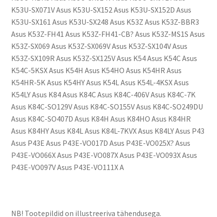
K53U-SX071V Asus K53U-SX152 Asus K53U-SX152D Asus
K53U-SX161 Asus K53U-SX248 Asus K53Z Asus K53Z-BBR3
Asus K53Z-FH41 Asus K53Z-FH41-CB? Asus K53Z-MS1S Asus
K53Z-SX069 Asus K53Z-SX069V Asus K53Z-SX104V Asus
K53Z-SX109R Asus K53Z-SX125V Asus K54 Asus K54C Asus
K54C-5KSX Asus K54H Asus K54HO Asus K54HR Asus
K54HR-5K Asus K54HY Asus K54L Asus K54L-4KSX Asus
K54LY Asus K84 Asus K84C Asus K84C-406V Asus K84C-7K
Asus K84C-SO129V Asus K84C-SO155V Asus K84C-SO249DU
Asus K84C-SO407D Asus K84H Asus K84HO Asus K84HR
Asus K84HY Asus K84L Asus K84L-7KVX Asus K84LY Asus P43
Asus P43E Asus P43E-VO017D Asus P43E-VO025X? Asus
P43E-VO066X Asus P43E-VO087X Asus P43E-VO093X Asus
P43E-VO097V Asus P43E-VO111X A
NB! Tootepildid on illustreeriva tähendusega.