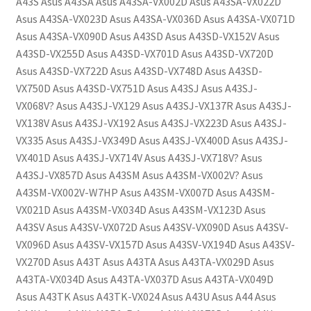
A43S Asus A43SA Asus A43SA-VX002D Asus A43SA-VX022D
Asus A43SA-VX023D Asus A43SA-VX036D Asus A43SA-VX071D
Asus A43SA-VX090D Asus A43SD Asus A43SD-VX152V Asus
A43SD-VX255D Asus A43SD-VX701D Asus A43SD-VX720D
Asus A43SD-VX722D Asus A43SD-VX748D Asus A43SD-
VX750D Asus A43SD-VX751D Asus A43SJ Asus A43SJ-
VX068V? Asus A43SJ-VX129 Asus A43SJ-VX137R Asus A43SJ-
VX138V Asus A43SJ-VX192 Asus A43SJ-VX223D Asus A43SJ-
VX335 Asus A43SJ-VX349D Asus A43SJ-VX400D Asus A43SJ-
VX401D Asus A43SJ-VX714V Asus A43SJ-VX718V? Asus
A43SJ-VX857D Asus A43SM Asus A43SM-VX002V? Asus
A43SM-VX002V-W7HP Asus A43SM-VX007D Asus A43SM-
VX021D Asus A43SM-VX034D Asus A43SM-VX123D Asus
A43SV Asus A43SV-VX072D Asus A43SV-VX090D Asus A43SV-
VX096D Asus A43SV-VX157D Asus A43SV-VX194D Asus A43SV-
VX270D Asus A43T Asus A43TA Asus A43TA-VX029D Asus
A43TA-VX034D Asus A43TA-VX037D Asus A43TA-VX049D
Asus A43TK Asus A43TK-VX024 Asus A43U Asus A44 Asus