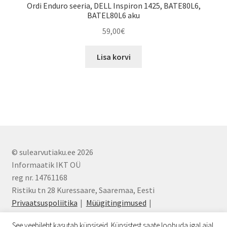
Ordi Enduro seeria, DELL Inspiron 1425, BATE80L6,
BATEL80L6 aku
59,00
€
Lisa korvi
© sulearvutiaku.ee 2026
Informaatik IKT OÜ
reg nr. 14761168
Ristiku tn 28 Kuressaare, Saaremaa, Eesti
Privaatsuspoliitika
Müügitingimused
info@sulearvutiaku.ee
See veebileht kasutab küpsiseid. Küpsistest saate loobuda igal ajal,