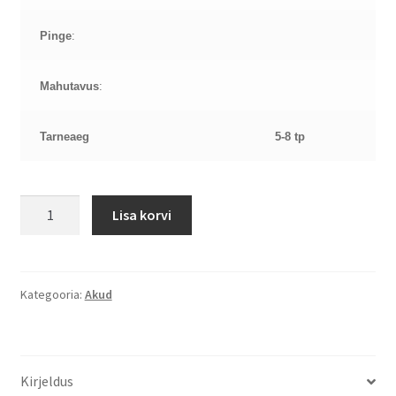
Pinge
:
Mahutavus
:
Tarneaeg
5-8 tp
Asus
Lisa korvi
A31-
K53
11,1V
4400mAh
Kategooria:
Akud
aku
kogus
Kirjeldus