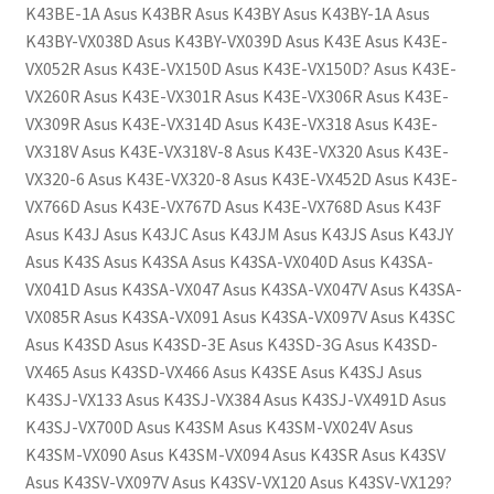
K43BE-1A Asus K43BR Asus K43BY Asus K43BY-1A Asus
K43BY-VX038D Asus K43BY-VX039D Asus K43E Asus K43E-
VX052R Asus K43E-VX150D Asus K43E-VX150D? Asus K43E-
VX260R Asus K43E-VX301R Asus K43E-VX306R Asus K43E-
VX309R Asus K43E-VX314D Asus K43E-VX318 Asus K43E-
VX318V Asus K43E-VX318V-8 Asus K43E-VX320 Asus K43E-
VX320-6 Asus K43E-VX320-8 Asus K43E-VX452D Asus K43E-
VX766D Asus K43E-VX767D Asus K43E-VX768D Asus K43F
Asus K43J Asus K43JC Asus K43JM Asus K43JS Asus K43JY
Asus K43S Asus K43SA Asus K43SA-VX040D Asus K43SA-
VX041D Asus K43SA-VX047 Asus K43SA-VX047V Asus K43SA-
VX085R Asus K43SA-VX091 Asus K43SA-VX097V Asus K43SC
Asus K43SD Asus K43SD-3E Asus K43SD-3G Asus K43SD-
VX465 Asus K43SD-VX466 Asus K43SE Asus K43SJ Asus
K43SJ-VX133 Asus K43SJ-VX384 Asus K43SJ-VX491D Asus
K43SJ-VX700D Asus K43SM Asus K43SM-VX024V Asus
K43SM-VX090 Asus K43SM-VX094 Asus K43SR Asus K43SV
Asus K43SV-VX097V Asus K43SV-VX120 Asus K43SV-VX129?