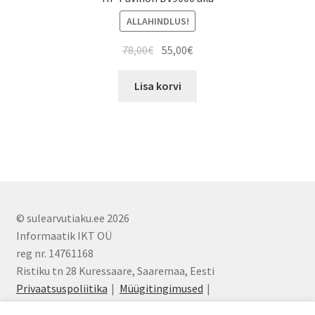
ALLAHINDLUS!
Algne
Current
78,00
€
55,00
€
hind
price
oli:
is:
Lisa korvi
78,00€.
55,00€.
© sulearvutiaku.ee 2026
Informaatik IKT OÜ
reg nr. 14761168
Ristiku tn 28 Kuressaare, Saaremaa, Eesti
Privaatsuspoliitika
Müügitingimused
info@sulearvutiaku.ee