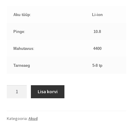
Aku tüüp
:
Li-ion
Pinge
:
10.8
Mahutavus
:
4400
Tarneaeg
5-8 tp
Asus
Lisa korvi
A53,
K53
4400
mAh
Kategooria:
Akud
(48
Wh)