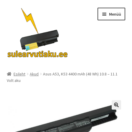
Liigu
Liigu
Menüü
navigeerimisele
sisu
juurde
Ava
Akud
alamm
Esileht
Akud
Asus A53, K53 4400 mAh (48 Wh) 10.8 – 11.1
Volt aku
Turvalisus
KKK
Kontakt