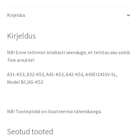
10.8
Kirjeldus
-
11.1
Volt
Kirjeldus
aku
kogus
NB! Enne tellimist kindlasti veenduge, et tellitav aku sobib
Teie arvutile!
A31-K53, A32-K53, A41-K53, A42-K53, A43EI241SV-SL,
Model BC/AS-K53
NB! Tootepildid on illustreeriva tähendusega.
Seotud tooted