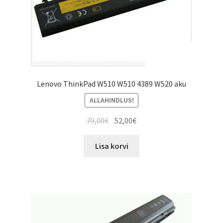
Lenovo ThinkPad W510 W510 4389 W520 aku
ALLAHINDLUS!
Algne
Current
79,00
€
52,00
€
hind
price
oli:
is:
Lisa korvi
79,00€.
52,00€.