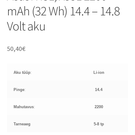
mAh (32 Wh) 14.4 – 14.8
Volt aku
50,40
€
Aku tüüp
:
Li-ion
Pinge
:
14.4
Mahutavus
:
2200
Tarneaeg
5-8 tp