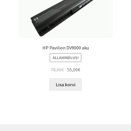
HP Pavilion DV9000 aku
ALLAHINDLUS!
Algne
Current
78,00
€
55,00
€
hind
price
oli:
is:
Lisa korvi
78,00€.
55,00€.