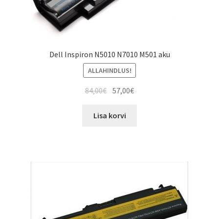
Dell Inspiron N5010 N7010 M501 aku
ALLAHINDLUS!
Algne
Current
84,00
€
57,00
€
hind
price
oli:
is:
Lisa korvi
84,00€.
57,00€.