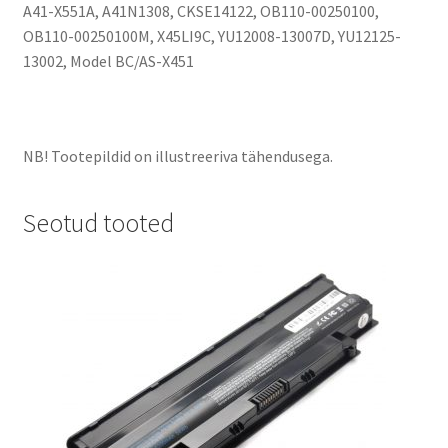
A41-X551A, A41N1308, CKSE14122, OB110-00250100,
OB110-00250100M, X45LI9C, YU12008-13007D, YU12125-
13002, Model BC/AS-X451
NB! Tootepildid on illustreeriva tähendusega.
Seotud tooted