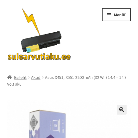
Liigu
Liigu
Menüü
navigeerimisele
sisu
juurde
Ava
Akud
alamm
Esileht
Akud
Asus X451, X551 2200 mAh (32 Wh) 14.4 – 14.8
Volt aku
Turvalisus
KKK
Kontakt