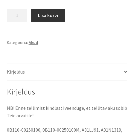
Asus
Lisa korvi
X451,
X551
2200
mAh
Kategooria:
Akud
(32
Wh)
14.4
Kirjeldus
-
14.8
Volt
Kirjeldus
aku
kogus
NB! Enne tellimist kindlasti veenduge, et tellitav aku sobib
Teie arvutile!
0B110-00250100, 0B110-00250100M, A31LJ91, A31N1319,