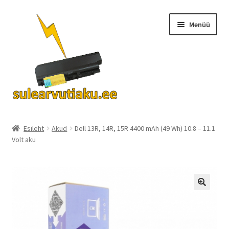
Liigu
Liigu
Menüü
navigeerimisele
sisu
juurde
Ava
Akud
alamm
Esileht
Akud
Dell 13R, 14R, 15R 4400 mAh (49 Wh) 10.8 – 11.1
Volt aku
Turvalisus
KKK
Kontakt