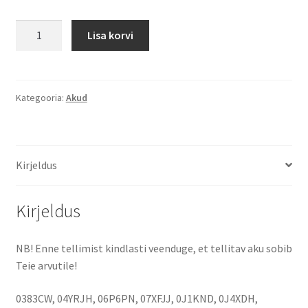
Dell
Lisa korvi
13R,
14R,
15R
4400
Kategooria:
Akud
mAh
(49
Wh)
Kirjeldus
10.8
-
11.1
Kirjeldus
Volt
aku
NB! Enne tellimist kindlasti veenduge, et tellitav aku sobib
kogus
Teie arvutile!
0383CW, 04YRJH, 06P6PN, 07XFJJ, 0J1KND, 0J4XDH,