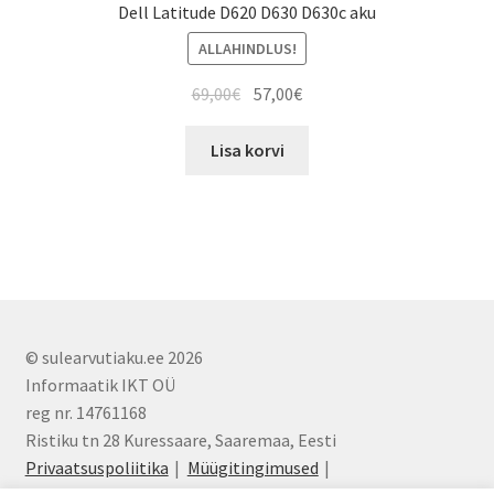
Dell Latitude D620 D630 D630c aku
ALLAHINDLUS!
Algne
Current
69,00
€
57,00
€
hind
price
oli:
is:
Lisa korvi
69,00€.
57,00€.
© sulearvutiaku.ee 2026
Informaatik IKT OÜ
reg nr. 14761168
Ristiku tn 28 Kuressaare, Saaremaa, Eesti
Privaatsuspoliitika
Müügitingimused