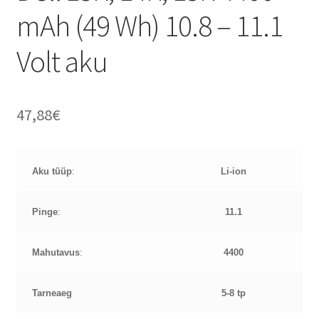
mAh (49 Wh) 10.8 – 11.1
Volt aku
47,88
€
Aku tüüp
:
Li-ion
Pinge
:
11.1
Mahutavus
:
4400
Tarneaeg
5-8 tp