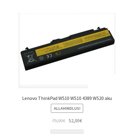
Lenovo ThinkPad W510 W510 4389 W520 aku
ALLAHINDLUS!
Algne
Current
79,00
€
52,00
€
hind
price