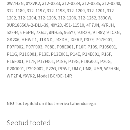
0W7H3N, 0YXVK2, 312-0233, 312-0234, 312-0235, 312-0240,
312-1180, 312-1197, 312-1198, 312-1200, 312-1201, 312-
1202, 312-1204, 312-1205, 312-1206, 312-1262, 383CW,
3UR18650A-2-DLL-39, 40Y28, 451-11510, 4T7JN, 4YRJH,
5XF44, 6P6PN, 7XFJJ, 8NH55, 965Y7, 9JR2H, 9T48V, 9TCXN,
GK2X6, HHWT1, J1KND, J4XDH, JXFRP, P07F, P07F001,
P07F002, P07F003, P08E, P08E001, P10F, P10S, P10S001,
P11G, P11G001, P13E, P13E001, P14E, P14E001, P16F,
P16F001, P17F, P17F001, P18E, P19G, P19G001, P20G,
P20G001, P20G002, P22G, PPWT, UM7, UM8, UM9, W7H3N,
WT2P4, YXVK2, Model BC/DE-14R
NB! Tootepildid on illustreeriva tähendusega.
Seotud tooted