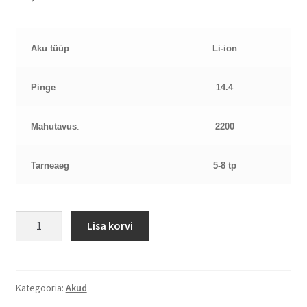
Aku tüüp
:
Li-ion
Pinge
:
14.4
Mahutavus
:
2200
Tarneaeg
5-8 tp
Dell
Lisa korvi
3451
14,4V
2200mAh
aku
Kategooria:
Akud
kogus