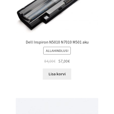
Dell Inspiron N5010 N7010 M501 aku
ALLAHINDLUS!
Algne
Current
84,00
€
57,00
€
hind
price
oli:
is:
Lisa korvi
84,00€.
57,00€.