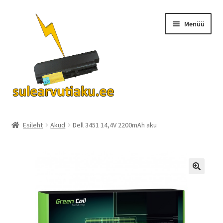
Liigu
Liigu
Menüü
navigeerimisele
sisu
juurde
Ava
Akud
alamm
Esileht
Akud
Dell 3451 14,4V 2200mAh aku
Turvalisus
KKK
Kontakt