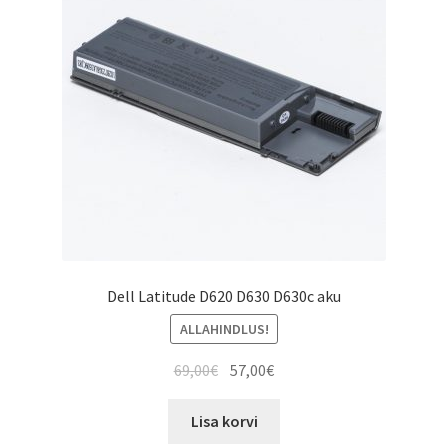
Dell Latitude D620 D630 D630c aku
ALLAHINDLUS!
Algne
Current
69,00
€
57,00
€
hind
price
oli:
is:
Lisa korvi
69,00€.
57,00€.