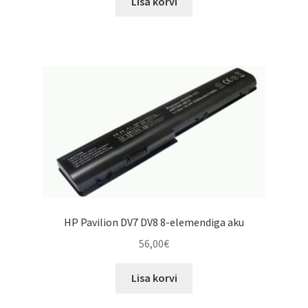
Lisa korvi
79,00€.
53,00€.
HP Pavilion DV7 DV8 8-elemendiga aku
56,00
€
Lisa korvi