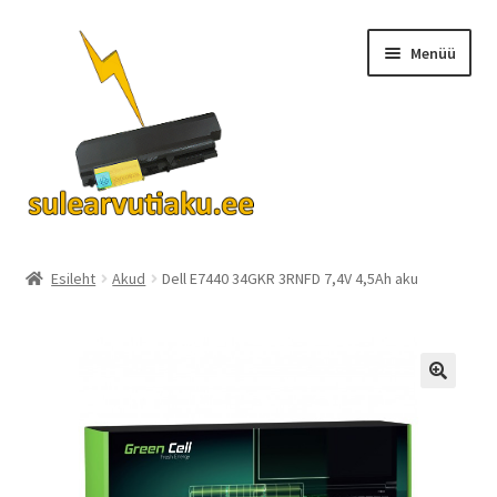
Liigu
Liigu
Menüü
navigeerimisele
sisu
juurde
Ava
Akud
alamm
Esileht
Akud
Dell E7440 34GKR 3RNFD 7,4V 4,5Ah aku
Turvalisus
KKK
Kontakt