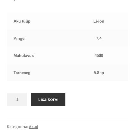
Aku tüüp
:
Li-ion
Pinge
:
7.4
Mahutavus
:
4500
Tarneaeg
5-8 tp
Dell
Lisa korvi
E7440
34GKR
3RNFD
7,4V
Kategooria:
Akud
4,5Ah