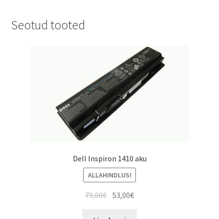
Seotud tooted
Dell Inspiron 1410 aku
ALLAHINDLUS!
Algne
Current
79,00
€
53,00
€
hind
price
oli:
is: