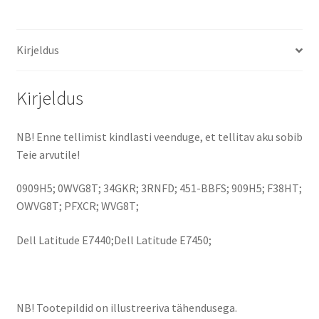
aku
kogus
Kirjeldus
Kirjeldus
NB! Enne tellimist kindlasti veenduge, et tellitav aku sobib
Teie arvutile!
0909H5; 0WVG8T; 34GKR; 3RNFD; 451-BBFS; 909H5; F38HT;
OWVG8T; PFXCR; WVG8T;
Dell Latitude E7440;Dell Latitude E7450;
NB! Tootepildid on illustreeriva tähendusega.