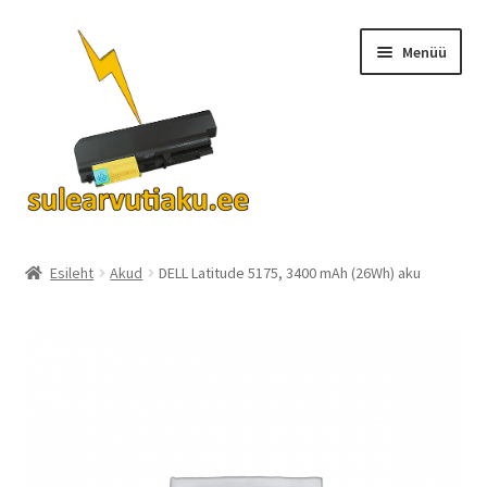
Liigu
Liigu
Menüü
navigeerimisele
sisu
juurde
Ava
Akud
alamm
Esileht
Akud
DELL Latitude 5175, 3400 mAh (26Wh) aku
Turvalisus
KKK
Kontakt