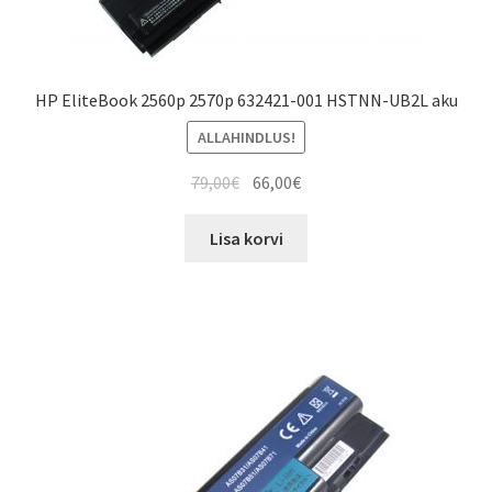
HP EliteBook 2560p 2570p 632421-001 HSTNN-UB2L aku
ALLAHINDLUS!
Algne
Current
79,00
€
66,00
€
hind
price
oli:
is:
Lisa korvi
79,00€.
66,00€.