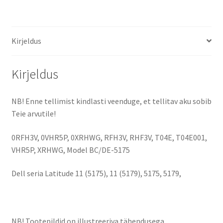
(26Wh)
aku
kogus
Kirjeldus
Kirjeldus
NB! Enne tellimist kindlasti veenduge, et tellitav aku sobib
Teie arvutile!
0RFH3V, 0VHR5P, 0XRHWG, RFH3V, RHF3V, T04E, T04E001,
VHR5P, XRHWG, Model BC/DE-5175
Dell seria Latitude 11 (5175), 11 (5179), 5175, 5179,
NB! Tootepildid on illustreeriva tähendusega.