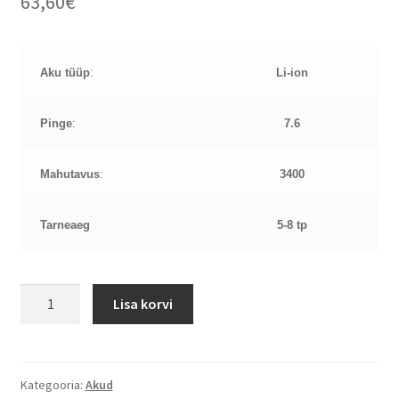
63,60
€
Aku tüüp
:
Li-ion
Pinge
:
7.6
Mahutavus
:
3400
Tarneaeg
5-8 tp
DELL
Lisa korvi
Latitude
5175,
3400
mAh
Kategooria:
Akud