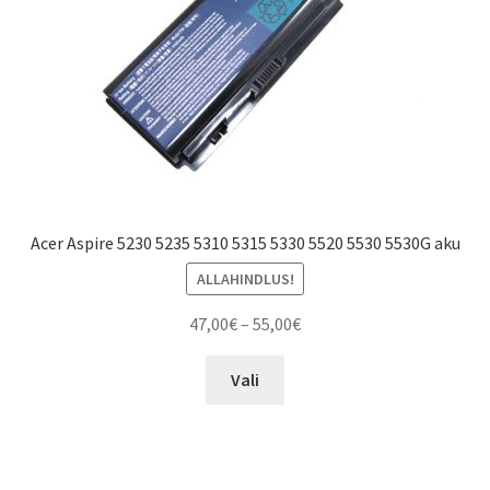
Acer Aspire 5230 5235 5310 5315 5330 5520 5530 5530G aku
ALLAHINDLUS!
Price
47,00
€
–
55,00
€
range:
This
47,00€
Vali
product
through
has
55,00€
multiple
variants.