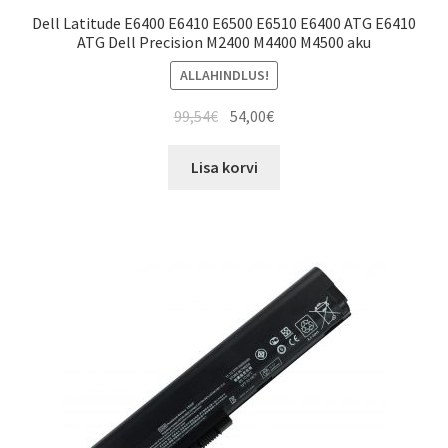
Dell Latitude E6400 E6410 E6500 E6510 E6400 ATG E6410
ATG Dell Precision M2400 M4400 M4500 aku
ALLAHINDLUS!
Algne
Current
99,54
€
54,00
€
hind
price
oli:
is:
Lisa korvi
99,54€.
54,00€.