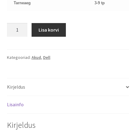
Tarneaeg
3-9 tp
Dell
Lisa korvi
Inspiron
15
3451
Latitude
Kategooriad:
Akud
,
Dell
Vostro
M5Y1K
aku
Kirjeldus
kogus
Lisainfo
Kirjeldus