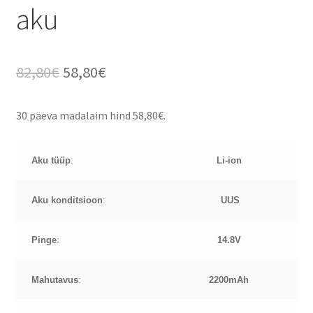
aku
Algne
Current
82,80
€
58,80
€
hind
price
30 päeva madalaim hind
58,80
€
.
oli:
is:
82,80€.
58,80€.
Aku tüüp
:
Li-ion
Aku konditsioon
:
UUS
Pinge
:
14.8
V
Mahutavus
:
2200mAh