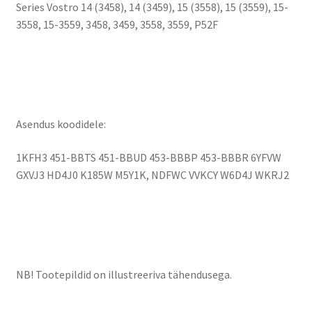
Series Vostro 14 (3458), 14 (3459), 15 (3558), 15 (3559), 15-
3558, 15-3559, 3458, 3459, 3558, 3559, P52F
Asendus koodidele:
1KFH3 451-BBTS 451-BBUD 453-BBBP 453-BBBR 6YFVW
GXVJ3 HD4J0 K185W M5Y1K, NDFWC VVKCY W6D4J WKRJ2
NB! Tootepildid on illustreeriva tähendusega.