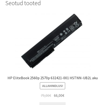
Seotud tooted
HP EliteBook 2560p 2570p 632421-001 HSTNN-UB2L aku
ALLAHINDLUS!
Algne
Current
79,00
€
66,00
€
hind
price