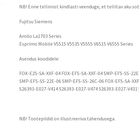
NB! Enne tellimist kindlasti veenduge, et tellitav aku sob
Fujitsu Siemens
Amilo La1703 Series
Esprimo Mobile V5515 V5535 V5555 V6515 V6555 Series
Asendus koodidele:
FOX-E25-SA-XXF-04 FOX-EFS-SA-XXF-04 SMP-EFS-SS-22E
SMP-EFS-SS-22E-06 SMP-EFS-SS-26C-06 FOX-EFS-SA-XXF
S26393-E027-V414 S26393-E027-V474 S26393-E027-V431
NB! Tootepildid on illustreeriva tähendusega.