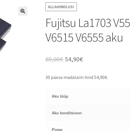
ALLAHINDLUS!
Fujitsu La1703 V5
V6515 V6555 aku
Algne
Current
89,00
€
54,90
€
hind
price
30 päeva madalaim hind
54,90
€
.
oli:
is:
89,00€.
54,90€.
Aku tüüp
:
Aku konditsioon
:
Pinge
: