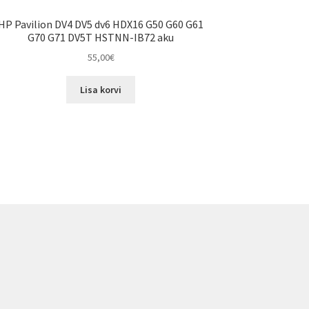
HP Pavilion DV4 DV5 dv6 HDX16 G50 G60 G61
G70 G71 DV5T HSTNN-IB72 aku
55,00
€
Lisa korvi