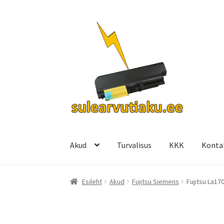
Liigu
Liigu
navigeerimisele
sisu
juurde
Akud
Turvalisus
KKK
Konta
Esileht
Akud
Fujitsu Siemens
Fujitsu La17