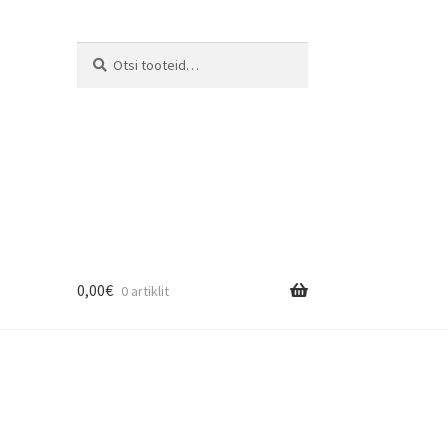
Otsi:
Otsi
0,00
€
0 artiklit