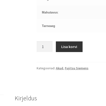
Mahutavus
:
Tarneaeg
Fujitsu
Lisa korvi
La1703
V5515
V5535
V5555
Kategooriad:
Akud
,
Fujitsu Siemens
V6515
V6555
aku
kogus
Kirjeldus