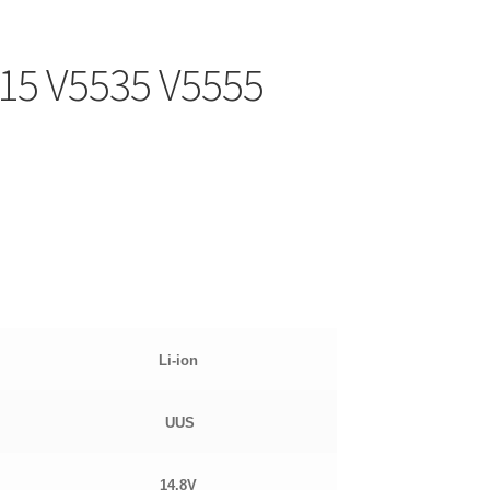
515 V5535 V5555
Li-ion
UUS
14.8
V