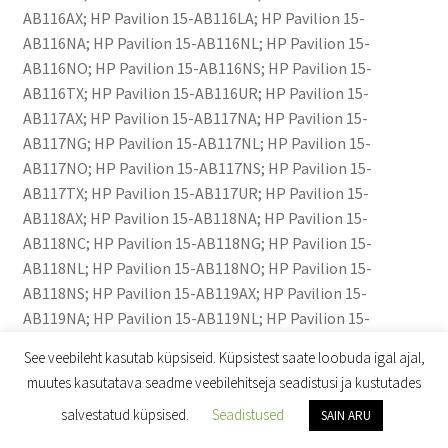
See veebileht kasutab küpsiseid. Küpsistest saate loobuda igal ajal,
muutes kasutatava seadme veebilehitseja seadistusi ja kustutades
0
salvestatud küpsised.
Seadistused
SAIN ARU
Otsi:
Otsi