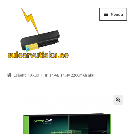
Liigu
Liigu
Menüü
navigeerimisele
sisu
juurde
Ava
Akud
alamm
Esileht
Akud
HP 14-AB 14,4V 2200mAh aku
Turvalisus
KKK
Kontakt