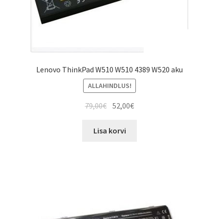
Lenovo ThinkPad W510 W510 4389 W520 aku
ALLAHINDLUS!
Algne
Current
79,00
€
52,00
€
hind
price
oli:
is:
Lisa korvi
79,00€.
52,00€.