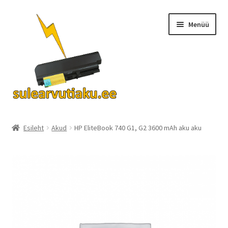
Liigu
Liigu
Menüü
navigeerimisele
sisu
juurde
Ava
Akud
alamm
Esileht
Akud
HP EliteBook 740 G1, G2 3600 mAh aku aku
Turvalisus
KKK
Kontakt