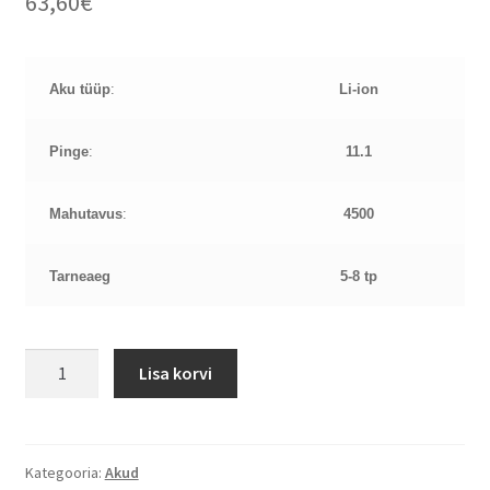
63,60
€
Aku tüüp
:
Li-ion
Pinge
:
11.1
Mahutavus
:
4500
Tarneaeg
5-8 tp
HP
Lisa korvi
EliteBook
740
G1,
G2
Kategooria:
Akud