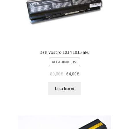
Dell Vostro 1014 1015 aku
ALLAHINDLUS!
Algne
Current
89,00
€
64,00
€
hind
price
oli:
is:
Lisa korvi
89,00€.
64,00€.