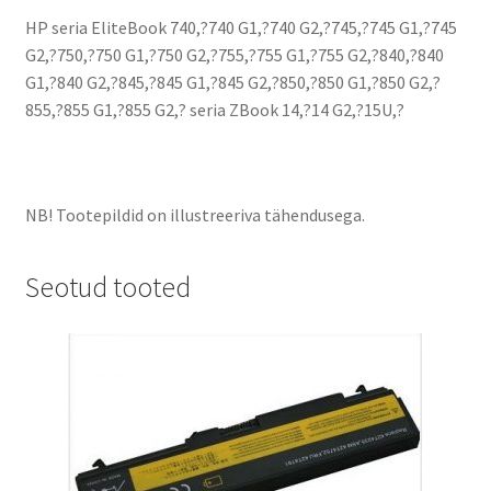
HP seria EliteBook 740,?740 G1,?740 G2,?745,?745 G1,?745
G2,?750,?750 G1,?750 G2,?755,?755 G1,?755 G2,?840,?840
G1,?840 G2,?845,?845 G1,?845 G2,?850,?850 G1,?850 G2,?
855,?855 G1,?855 G2,? seria ZBook 14,?14 G2,?15U,?
NB! Tootepildid on illustreeriva tähendusega.
Seotud tooted