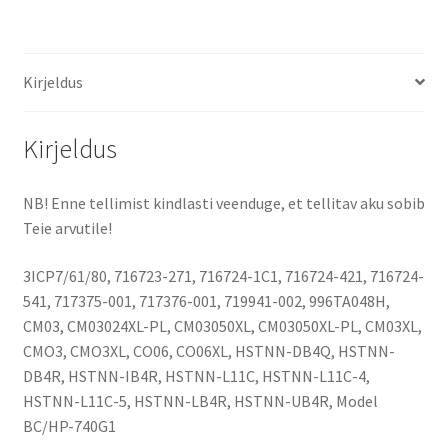
3600
mAh
aku
Kirjeldus
aku
kogus
Kirjeldus
NB! Enne tellimist kindlasti veenduge, et tellitav aku sobib
Teie arvutile!
3ICP7/61/80, 716723-271, 716724-1C1, 716724-421, 716724-
541, 717375-001, 717376-001, 719941-002, 996TA048H,
CM03, CM03024XL-PL, CM03050XL, CM03050XL-PL, CM03XL,
CMO3, CMO3XL, CO06, CO06XL, HSTNN-DB4Q, HSTNN-
DB4R, HSTNN-IB4R, HSTNN-L11C, HSTNN-L11C-4,
HSTNN-L11C-5, HSTNN-LB4R, HSTNN-UB4R, Model
BC/HP-740G1