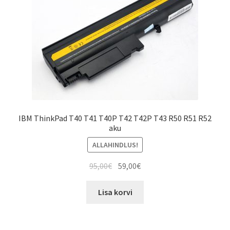
IBM ThinkPad T40 T41 T40P T42 T42P T43 R50 R51 R52
aku
ALLAHINDLUS!
Algne
Current
95,00
€
59,00
€
hind
price
oli:
is:
Lisa korvi
95,00€.
59,00€.