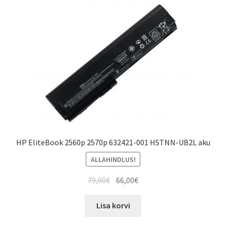
HP EliteBook 2560p 2570p 632421-001 HSTNN-UB2L aku
ALLAHINDLUS!
Algne
Current
79,00
€
66,00
€
hind
price
oli:
is:
Lisa korvi
79,00€.
66,00€.