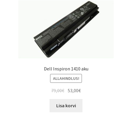
Dell Inspiron 1410 aku
ALLAHINDLUS!
Algne
Current
79,00
€
53,00
€
hind
price
oli:
is:
Lisa korvi
79,00€.
53,00€.