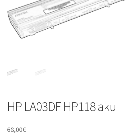
HP LA03DF HP118 aku
68,00
€