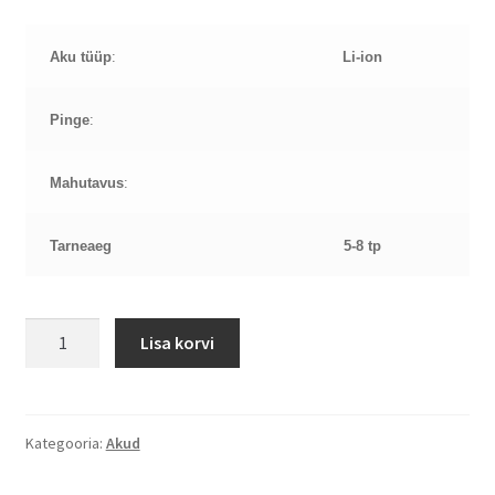
Aku tüüp
:
Li-ion
Pinge
:
Mahutavus
:
Tarneaeg
5-8 tp
HP
Lisa korvi
LA03DF
HP118
aku
kogus
Kategooria:
Akud