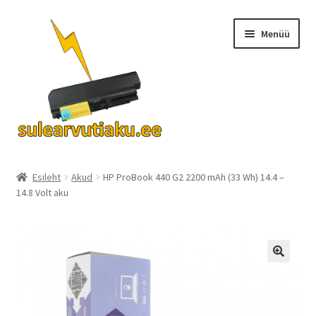
Liigu
Liigu
Menüü
navigeerimisele
sisu
juurde
Ava
Akud
alamm
Esileht
Akud
HP ProBook 440 G2 2200 mAh (33 Wh) 14.4 –
14.8 Volt aku
Turvalisus
KKK
Kontakt