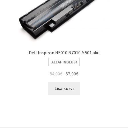
Dell Inspiron N5010 N7010 M501 aku
ALLAHINDLUS!
Algne
Current
84,00
€
57,00
€
hind
price
oli:
is:
Lisa korvi
84,00€.
57,00€.