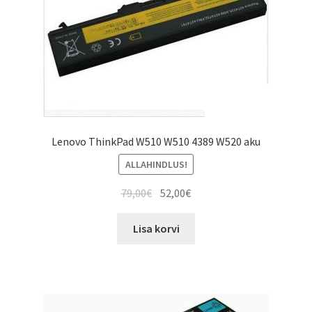
Lenovo ThinkPad W510 W510 4389 W520 aku
ALLAHINDLUS!
Algne
Current
79,00
€
52,00
€
hind
price
oli:
is:
Lisa korvi
79,00€.
52,00€.