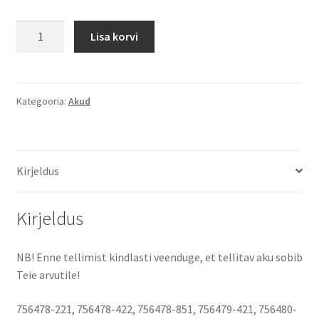
HP
Lisa korvi
ProBook
440
G2
2200
Kategooria:
Akud
mAh
(33
Wh)
Kirjeldus
14.4
-
14.8
Kirjeldus
Volt
aku
NB! Enne tellimist kindlasti veenduge, et tellitav aku sobib
kogus
Teie arvutile!
756478-221, 756478-422, 756478-851, 756479-421, 756480-