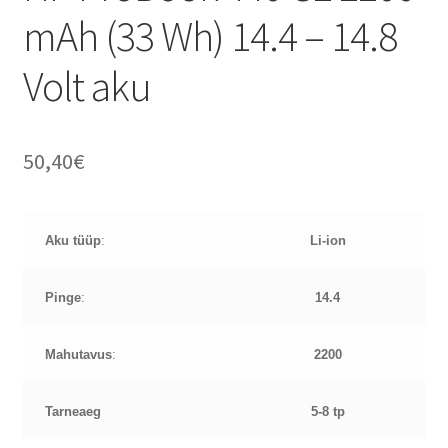
mAh (33 Wh) 14.4 – 14.8
Volt aku
50,40
€
Aku tüüp
:
Li-ion
Pinge
:
14.4
Mahutavus
:
2200
Tarneaeg
5-8 tp