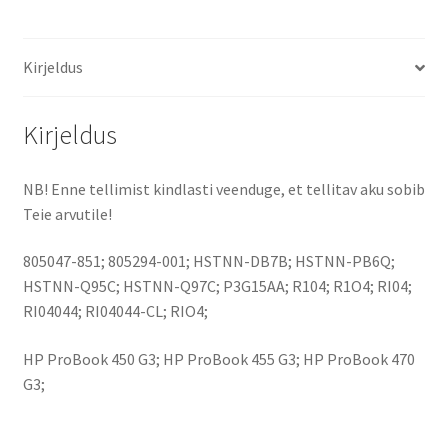
2,2Ah
aku
Kirjeldus
kogus
Kirjeldus
NB! Enne tellimist kindlasti veenduge, et tellitav aku sobib
Teie arvutile!
805047-851; 805294-001; HSTNN-DB7B; HSTNN-PB6Q;
HSTNN-Q95C; HSTNN-Q97C; P3G15AA; R104; R1O4; RI04;
RI04044; RI04044-CL; RIO4;
HP ProBook 450 G3; HP ProBook 455 G3; HP ProBook 470
G3;