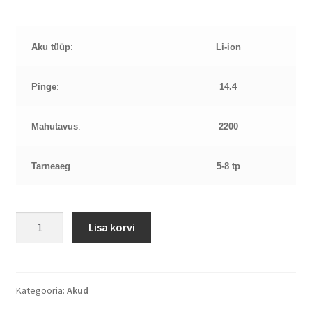
Aku tüüp
:
Li-ion
Pinge
:
14.4
Mahutavus
:
2200
Tarneaeg
5-8 tp
HP
Lisa korvi
ProBook
450
G3
RI04
Kategooria:
Akud
14,4V