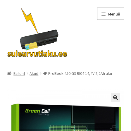
Liigu
Liigu
Menüü
navigeerimisele
sisu
juurde
Ava
Akud
alamm
Esileht
Akud
HP ProBook 450 G3 RI04 14,4V 2,2Ah aku
Turvalisus
KKK
Kontakt