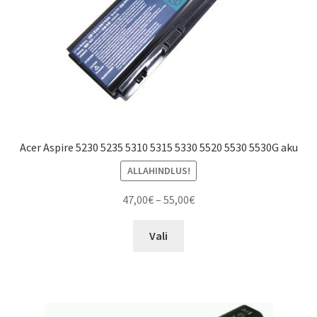
Acer Aspire 5230 5235 5310 5315 5330 5520 5530 5530G aku
ALLAHINDLUS!
Price
47,00
€
–
55,00
€
range:
This
47,00€
Vali
product
through
has
55,00€
multiple
variants.
The