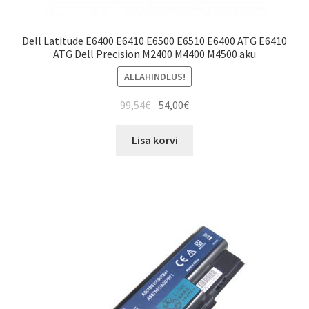
Dell Latitude E6400 E6410 E6500 E6510 E6400 ATG E6410
ATG Dell Precision M2400 M4400 M4500 aku
ALLAHINDLUS!
Algne
Current
99,54
€
54,00
€
hind
price
oli:
is:
Lisa korvi
99,54€.
54,00€.