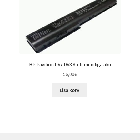
options
may
be
chosen
on
the
product
page
HP Pavilion DV7 DV8 8-elemendiga aku
56,00
€
Lisa korvi