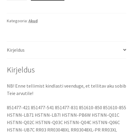
11,4V
3400mAh
aku
Kategooria:
Akud
kogus
Kirjeldus
Kirjeldus
NB! Enne tellimist kindlasti veenduge, et tellitav aku sobib
Teie arvutile!
851477-421 851477-541 851477-831 851610-850 851610-855
HSTNN-LB71 HSTNN-LB7I HSTNN-PB6W HSTNN-Q01C
HSTNN-Q02C HSTNN-Q03C HSTNN-Q04C HSTNN-Q06C
HSTNN-UB7C RR03 RR03048XL RR03048XL-PR RR03XL