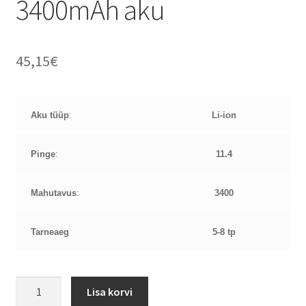
3400mAh aku
45,15
€
Aku tüüp
:
Li-ion
Pinge
:
11.4
Mahutavus
:
3400
Tarneaeg
5-8 tp
HP
Lisa korvi
RR03XL