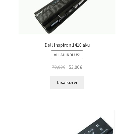
Dell Inspiron 1410 aku
ALLAHINDLUS!
Algne
Current
79,00
€
53,00
€
hind
price
oli:
is:
Lisa korvi
79,00€.
53,00€.