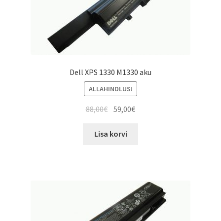
Dell XPS 1330 M1330 aku
ALLAHINDLUS!
Algne
Current
88,00
€
59,00
€
hind
price
oli:
is:
Lisa korvi
88,00€.
59,00€.