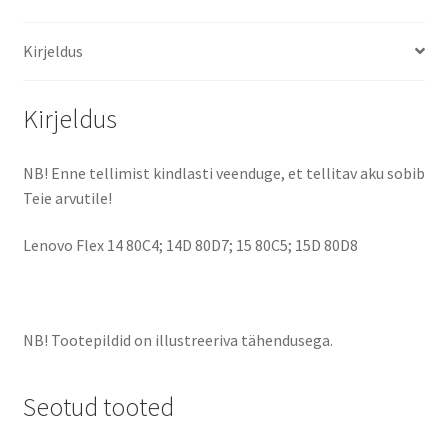
Kirjeldus
Kirjeldus
NB! Enne tellimist kindlasti veenduge, et tellitav aku sobib
Teie arvutile!
Lenovo Flex 14 80C4; 14D 80D7; 15 80C5; 15D 80D8
NB! Tootepildid on illustreeriva tähendusega.
Seotud tooted