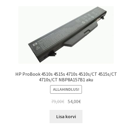
HP ProBook 4510s 4515s 4710s 4510s/CT 4515s/CT
4710s/CT NBP8A157B1 aku
ALLAHINDLUS!
Algne
Current
79,00
€
54,00
€
hind
price
oli:
is:
Lisa korvi
79,00€.
54,00€.