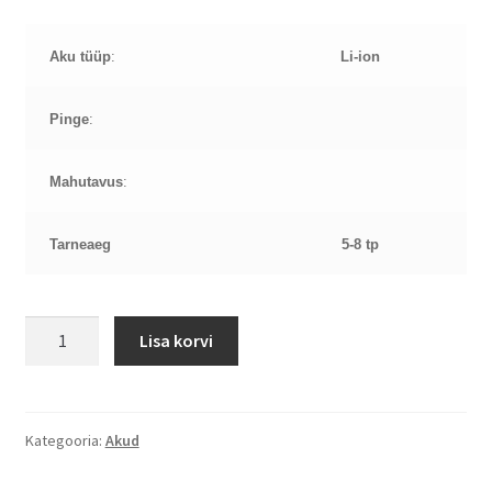
Aku tüüp
:
Li-ion
Pinge
:
Mahutavus
:
Tarneaeg
5-8 tp
LE88
Lisa korvi
L12S4A
LE88
aku
kogus
Kategooria:
Akud