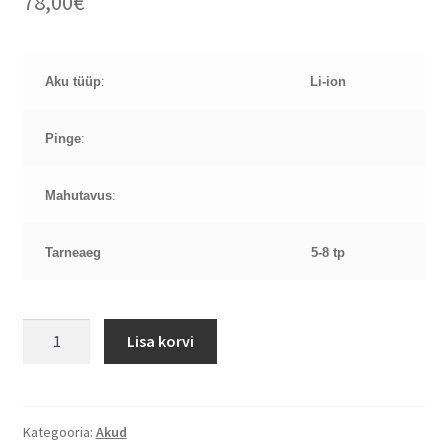
78,00
€
Aku tüüp
:
Li-ion
Pinge
:
Mahutavus
:
Tarneaeg
5-8 tp
ULTRA
Lisa korvi
Asus
A450
14,4V
6,8Ah
Kategooria:
Akud