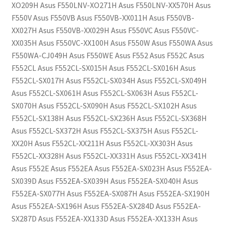
XO209H Asus F550LNV-XO271H Asus F550LNV-XX570H Asus
F550V Asus F550VB Asus F550VB-XX011H Asus F550VB-
XX027H Asus F550VB-XX029H Asus F550VC Asus F550VC-
XX035H Asus F550VC-XX100H Asus F550W Asus F550WA Asus
F550WA-CJ049H Asus F550WE Asus F552 Asus F552C Asus
F552CL Asus F552CL-SX015H Asus F552CL-SX016H Asus
F552CL-SX017H Asus F552CL-SX034H Asus F552CL-SX049H
Asus F552CL-SX061H Asus F552CL-SX063H Asus F552CL-
SX070H Asus F552CL-SX090H Asus F552CL-SX102H Asus
F552CL-SX138H Asus F552CL-SX236H Asus F552CL-SX368H
Asus F552CL-SX372H Asus F552CL-SX375H Asus F552CL-
XX20H Asus F552CL-XX211H Asus F552CL-XX303H Asus
F552CL-XX328H Asus F552CL-XX331H Asus F552CL-XX341H
Asus F552E Asus F552EA Asus F552EA-SX023H Asus F552EA-
SX039D Asus F552EA-SX039H Asus F552EA-SX040H Asus
F552EA-SX077H Asus F552EA-SX087H Asus F552EA-SX190H
Asus F552EA-SX196H Asus F552EA-SX284D Asus F552EA-
SX287D Asus F552EA-XX133D Asus F552EA-XX133H Asus