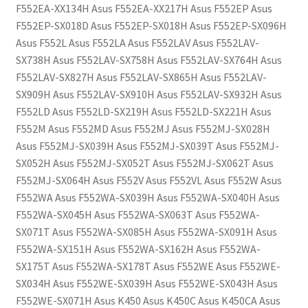
F552EA-XX134H Asus F552EA-XX217H Asus F552EP Asus
F552EP-SX018D Asus F552EP-SX018H Asus F552EP-SX096H
Asus F552L Asus F552LA Asus F552LAV Asus F552LAV-
SX738H Asus F552LAV-SX758H Asus F552LAV-SX764H Asus
F552LAV-SX827H Asus F552LAV-SX865H Asus F552LAV-
SX909H Asus F552LAV-SX910H Asus F552LAV-SX932H Asus
F552LD Asus F552LD-SX219H Asus F552LD-SX221H Asus
F552M Asus F552MD Asus F552MJ Asus F552MJ-SX028H
Asus F552MJ-SX039H Asus F552MJ-SX039T Asus F552MJ-
SX052H Asus F552MJ-SX052T Asus F552MJ-SX062T Asus
F552MJ-SX064H Asus F552V Asus F552VL Asus F552W Asus
F552WA Asus F552WA-SX039H Asus F552WA-SX040H Asus
F552WA-SX045H Asus F552WA-SX063T Asus F552WA-
SX071T Asus F552WA-SX085H Asus F552WA-SX091H Asus
F552WA-SX151H Asus F552WA-SX162H Asus F552WA-
SX175T Asus F552WA-SX178T Asus F552WE Asus F552WE-
SX034H Asus F552WE-SX039H Asus F552WE-SX043H Asus
F552WE-SX071H Asus K450 Asus K450C Asus K450CA Asus