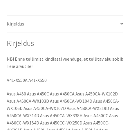
aku
kogus
Kirjeldus
Kirjeldus
NB! Enne tellimist kindlasti veenduge, et tellitav aku sobib
Teie arvutile!
A41-X550A A41-X550
Asus A450 Asus A450C Asus A450CA Asus A450CA-WX102D
Asus A450CA-WX103D Asus A450CA-WX104D Asus A450CA-
WX106D Asus A450CA-WX107D Asus A450CA-WX219D Asus
A450CA-WX314D Asus A450CA-WX338H Asus A450CC Asus
A450CC-WX154D Asus A450CC-WX250D Asus A450CC-