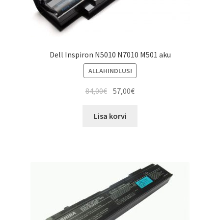
Dell Inspiron N5010 N7010 M501 aku
ALLAHINDLUS!
Algne
Current
84,00
€
57,00
€
hind
price
oli:
is:
Lisa korvi
84,00€.
57,00€.