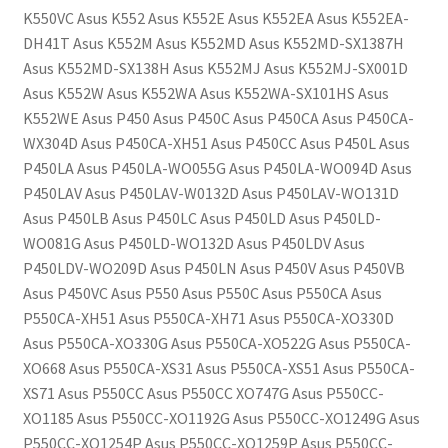
K550VC Asus K552 Asus K552E Asus K552EA Asus K552EA-
DH41T Asus K552M Asus K552MD Asus K552MD-SX1387H
Asus K552MD-SX138H Asus K552MJ Asus K552MJ-SX001D
Asus K552W Asus K552WA Asus K552WA-SX101HS Asus
K552WE Asus P450 Asus P450C Asus P450CA Asus P450CA-
WX304D Asus P450CA-XH51 Asus P450CC Asus P450L Asus
P450LA Asus P450LA-WO055G Asus P450LA-WO094D Asus
P450LAV Asus P450LAV-W0132D Asus P450LAV-WO131D
Asus P450LB Asus P450LC Asus P450LD Asus P450LD-
WO081G Asus P450LD-WO132D Asus P450LDV Asus
P450LDV-WO209D Asus P450LN Asus P450V Asus P450VB
Asus P450VC Asus P550 Asus P550C Asus P550CA Asus
P550CA-XH51 Asus P550CA-XH71 Asus P550CA-XO330D
Asus P550CA-XO330G Asus P550CA-XO522G Asus P550CA-
XO668 Asus P550CA-XS31 Asus P550CA-XS51 Asus P550CA-
XS71 Asus P550CC Asus P550CC XO747G Asus P550CC-
XO1185 Asus P550CC-XO1192G Asus P550CC-XO1249G Asus
P550CC-XO1254P Asus P550CC-XO1259P Asus P550CC-