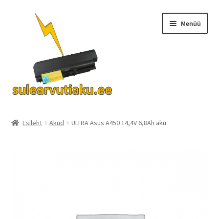
Liigu
Liigu
Menüü
navigeerimisele
sisu
juurde
Ava
Akud
alamm
Esileht
Akud
ULTRA Asus A450 14,4V 6,8Ah aku
Turvalisus
KKK
Kontakt