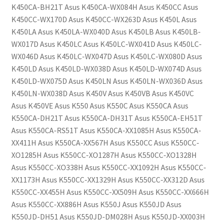
K450CA-BH21T Asus K450CA-WX084H Asus K450CC Asus
K450CC-WX170D Asus K450CC-WX263D Asus K450L Asus
K450LA Asus K450LA-WX040D Asus K450LB Asus K450LB-
WX017D Asus K450LC Asus K450LC-WX041D Asus K450LC-
WX046D Asus K450LC-WX047D Asus K450LC-WX080D Asus
K450LD Asus K450LD-WX038D Asus K450LD-WX074D Asus
K450LD-WX075D Asus K450LN Asus K450LN-WX036D Asus
K450LN-WX038D Asus K450V Asus K450VB Asus K450VC
Asus K450VE Asus K550 Asus K550C Asus K550CA Asus
K550CA-DH21T Asus K550CA-DH31T Asus K550CA-EH51T
Asus K550CA-RS51T Asus K550CA-XX1085H Asus K550CA-
XX411H Asus K550CA-XX567H Asus K550CC Asus K550CC-
XO1285H Asus K550CC-XO1287H Asus K550CC-XO1328H
Asus K550CC-XO338H Asus K550CC-XX1092H Asus K550CC-
XX1173H Asus K550CC-XX1329H Asus K550CC-XX312D Asus
K550CC-XX455H Asus K550CC-XX509H Asus K550CC-XX666H
Asus K550CC-XX886H Asus K550J Asus K550JD Asus
K550JD-DH51 Asus K550JD-DM028H Asus K550JD-XX003H