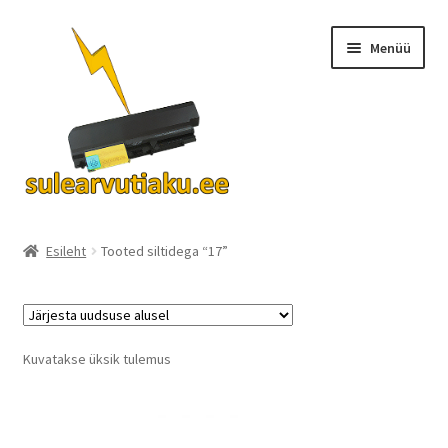
Liigu
Liigu
Menüü
navigeerimisele
sisu
juurde
Ava
Akud
alamm
Esileht
Tooted siltidega “17”
Turvalisus
KKK
Kuvatakse üksik tulemus
Kontakt