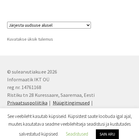
Kuvatakse üksik tulemus
© sulearvutiaku.ee 2026
Informaatik IKT OÜ
reg nr. 14761168
Ristiku tn 28 Kuressaare, Saaremaa, Eesti
Privaatsuspoliitika
Müügitingimused
info@sulearvutiaku.ee
See veebileht kasutab küpsiseid. Küpsistest saate loobuda igal ajal,
muutes kasutatava seadme veebilehitseja seadistusi ja kustutades
0
salvestatud küpsised.
Seadistused
SAIN ARU
Otsi:
Otsi