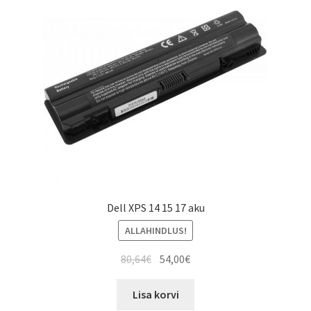
Dell XPS 14 15 17 aku
ALLAHINDLUS!
Algne
Current
80,64
€
54,00
€
hind
price
oli:
is:
Lisa korvi
80,64€.
54,00€.