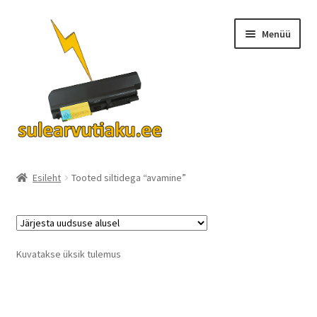
Liigu
Liigu
Menüü
navigeerimisele
sisu
juurde
Ava
Akud
alamm
Esileht
Tooted siltidega “avamine”
Turvalisus
KKK
Kuvatakse üksik tulemus
Kontakt