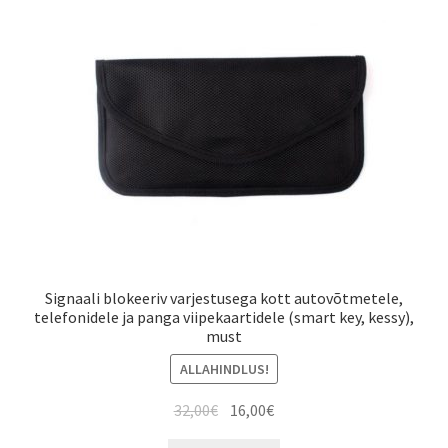
Signaali blokeeriv varjestusega kott autovõtmetele,
telefonidele ja panga viipekaartidele (smart key, kessy),
must
ALLAHINDLUS!
Algne
Current
32,00
€
16,00
€
hind
price