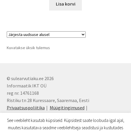
oli:
is:
Lisa korvi
32,00€.
16,00€.
Kuvatakse üksik tulemus
© sulearvutiaku.ee 2026
Informaatik IKT OÜ
reg nr. 14761168
Ristiku tn 28 Kuressaare, Saaremaa, Eesti
Privaatsuspoliitika
Müügitingimused
info@sulearvutiaku.ee
See veebileht kasutab küpsiseid. Küpsistest saate loobuda igal ajal,
muutes kasutatava seadme veebilehitseja seadistusi ja kustutades