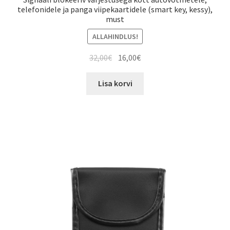
telefonidele ja panga viipekaartidele (smart key, kessy),
must
ALLAHINDLUS!
Algne
Current
32,00
€
16,00
€
hind
price
oli:
is:
Lisa korvi
32,00€.
16,00€.