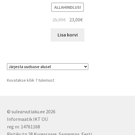
ALLAHINDLUS!
Algne
Current
25,99
€
23,00
€
hind
price
oli:
is:
Lisa korvi
25,99€.
23,00€.
Sorted
Kuvatakse kõik 7 tulemust
by
latest
© sulearvutiaku.ee 2026
Informaatik IKT OÜ
reg nr. 14761168
Ristiku tn 28 Kuressaare, Saaremaa, Eesti