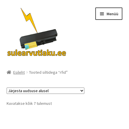
Liigu
Liigu
Menüü
navigeerimisele
sisu
juurde
Ava
Akud
alamm
Esileht
Tooted siltidega “rfid”
Turvalisus
KKK
Sorted
Kuvatakse kõik 7 tulemust
by
Kontakt
latest