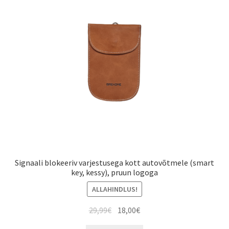
Signaali blokeeriv varjestusega kott autovõtmele (smart
key, kessy), pruun logoga
ALLAHINDLUS!
Algne
Current
29,99
€
18,00
€
hind
price