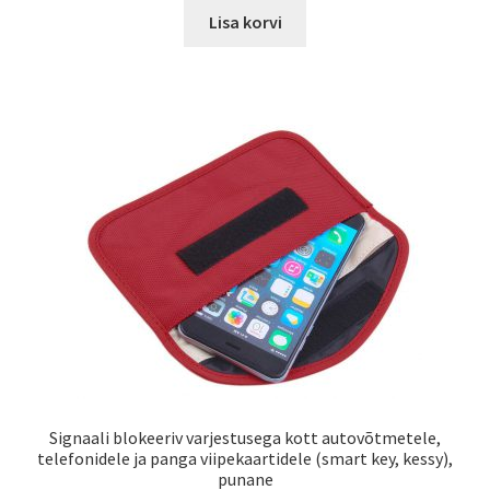
oli:
is:
Lisa korvi
29,99€.
20,00€.
Signaali blokeeriv varjestusega kott autovõtmetele,
telefonidele ja panga viipekaartidele (smart key, kessy),
punane