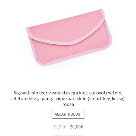
Signaali blokeeriv varjestusega kott autovõtmetele,
telefonidele ja panga viipekaartidele (smart key, kessy),
roosa
ALLAHINDLUS!
Algne
Current
29,99
€
20,00
€
hind
price