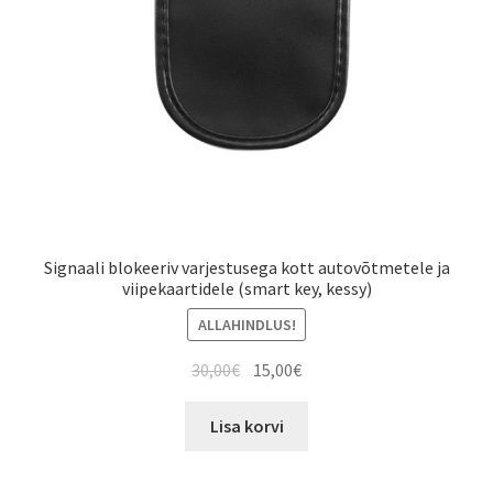
Signaali blokeeriv varjestusega kott autovõtmetele ja
viipekaartidele (smart key, kessy)
ALLAHINDLUS!
Algne
Current
30,00
€
15,00
€
hind
price
oli:
is:
Lisa korvi
30,00€.
15,00€.