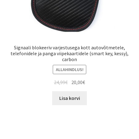
Signaali blokeeriv varjestusega kott autovõtmetele,
telefonidele ja panga viipekaartidele (smart key, kessy),
carbon
ALLAHINDLUS!
Algne
Current
24,99
€
20,00
€
hind
price
oli:
is:
Lisa korvi
24,99€.
20,00€.