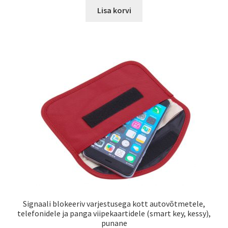
oli:
is:
Lisa korvi
29,99€.
20,00€.
Signaali blokeeriv varjestusega kott autovõtmetele,
telefonidele ja panga viipekaartidele (smart key, kessy),
punane