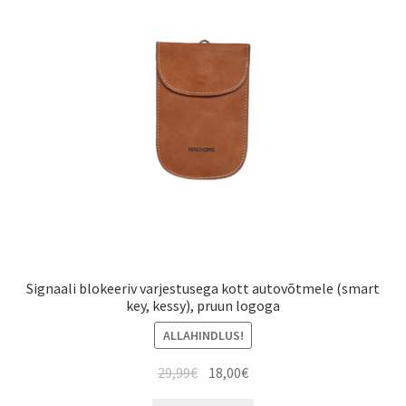
Signaali blokeeriv varjestusega kott autovõtmele (smart
key, kessy), pruun logoga
ALLAHINDLUS!
Algne
Current
29,99
€
18,00
€
hind
price