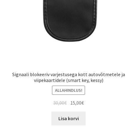
Signaali blokeeriv varjestusega kott autovõtmetele ja
viipekaartidele (smart key, kessy)
ALLAHINDLUS!
Algne
Current
30,00
€
15,00
€
hind
price
oli:
is:
Lisa korvi
30,00€.
15,00€.