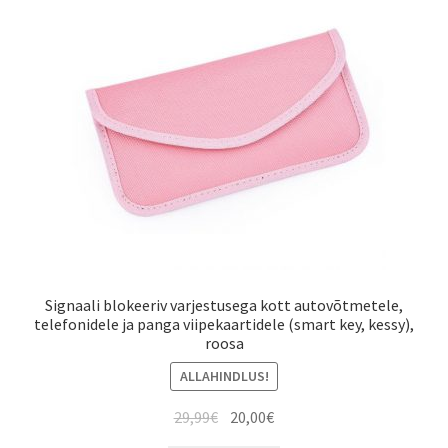
Signaali blokeeriv varjestusega kott autovõtmetele,
telefonidele ja panga viipekaartidele (smart key, kessy),
roosa
ALLAHINDLUS!
Algne
Current
29,99
€
20,00
€
hind
price