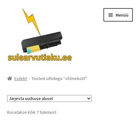
Liigu
Liigu
Menüü
navigeerimisele
sisu
juurde
Ava
Akud
alamm
Esileht
Tooted siltidega “võtmekott”
Turvalisus
KKK
Sorted
Kuvatakse kõik 7 tulemust
by
Kontakt
latest