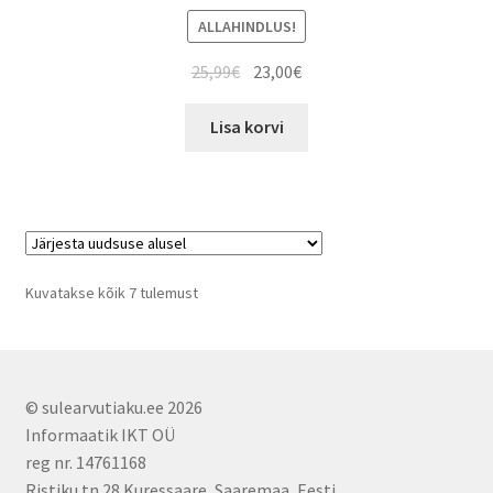
ALLAHINDLUS!
Algne
Current
25,99
€
23,00
€
hind
price
oli:
is:
Lisa korvi
25,99€.
23,00€.
Sorted
Kuvatakse kõik 7 tulemust
by
latest
© sulearvutiaku.ee 2026
Informaatik IKT OÜ
reg nr. 14761168
Ristiku tn 28 Kuressaare, Saaremaa, Eesti