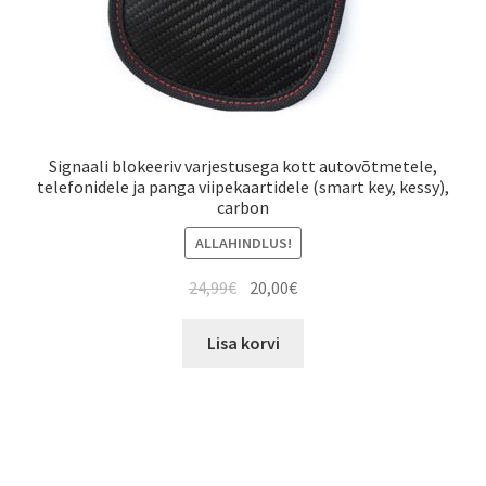
Signaali blokeeriv varjestusega kott autovõtmetele,
telefonidele ja panga viipekaartidele (smart key, kessy),
carbon
ALLAHINDLUS!
Algne
Current
24,99
€
20,00
€
hind
price
oli:
is:
Lisa korvi
24,99€.
20,00€.