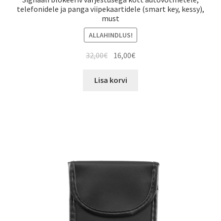
telefonidele ja panga viipekaartidele (smart key, kessy),
must
ALLAHINDLUS!
Algne
Current
32,00
€
16,00
€
hind
price
oli:
is:
Lisa korvi
32,00€.
16,00€.