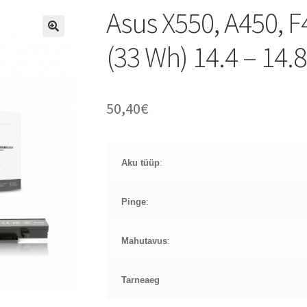
Asus X550, A450, 
(33 Wh) 14.4 – 14.8
50,40
€
Aku tüüp
:
Pinge
:
Mahutavus
:
Tarneaeg