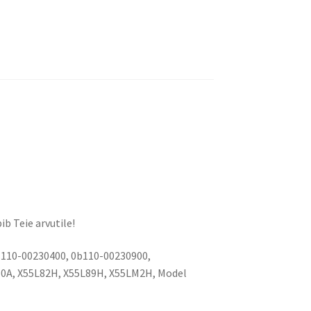
ib Teie arvutile!
110-00230400, 0b110-00230900,
50A, X55L82H, X55L89H, X55LM2H, Model