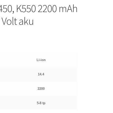
F450, K550 2200 mAh
 Volt aku
Li-ion
14.4
2200
5-8 tp