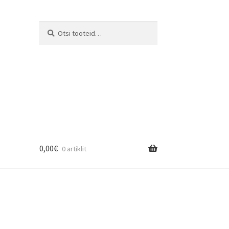
Otsi:
Otsi
0,00
€
0 artiklit