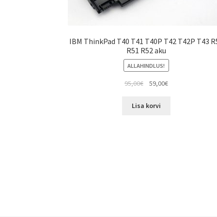
IBM ThinkPad T40 T41 T40P T42 T42P T43 R
R51 R52 aku
ALLAHINDLUS!
Algne
Current
95,00
€
59,00
€
hind
price
oli:
is:
Lisa korvi
95,00€.
59,00€.