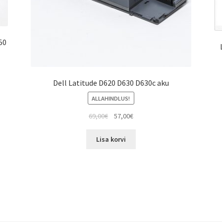
50
Dell Latitude D620 D630 D630c aku
ALLAHINDLUS!
Algne
Current
69,00
€
57,00
€
hind
price
oli:
is:
Lisa korvi
69,00€.
57,00€.