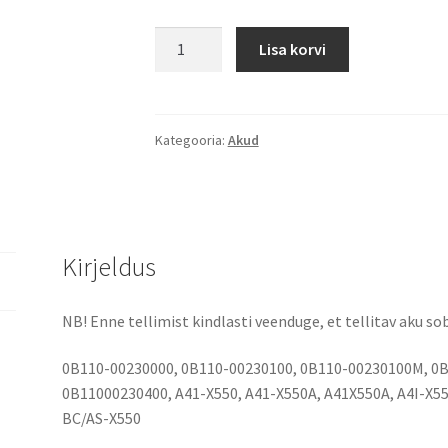
Asus
Lisa korvi
X550,
A450,
F450,
K550
Kategooria:
Akud
2200
mAh
(33
Wh)
Kirjeldus
14.4
-
14.8
NB! Enne tellimist kindlasti veenduge, et tellitav aku sob
Volt
aku
0B110-00230000, 0B110-00230100, 0B110-00230100M, 0B
kogus
0B11000230400, A41-X550, A41-X550A, A41X550A, A4I-X5
BC/AS-X550