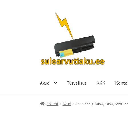
Liigu
Liigu
navigeerimisele
sisu
juurde
Akud
Turvalisus
KKK
Konta
Esileht
Akud
Asus X550, A450, F450, K550 22