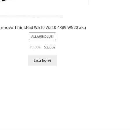
Lenovo ThinkPad W510 W510 4389 W520 aku
ALLAHINDLUS!
Algne
Current
79,00
€
52,00
€
hind
price
oli:
is:
Lisa korvi
79,00€.
52,00€.