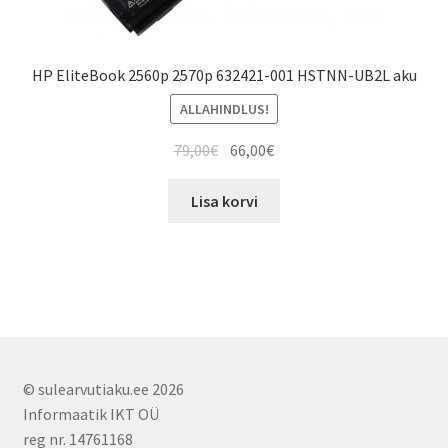
HP EliteBook 2560p 2570p 632421-001 HSTNN-UB2L aku
ALLAHINDLUS!
Algne
Current
79,00
€
66,00
€
hind
price
oli:
is:
Lisa korvi
79,00€.
66,00€.
© sulearvutiaku.ee 2026
Informaatik IKT OÜ
reg nr. 14761168