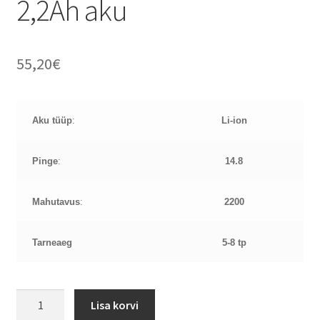
2,2Ah aku
55,20
€
Aku tüüp
:
Li-ion
Pinge
:
14.8
Mahutavus
:
2200
Tarneaeg
5-8 tp
HP
Lisa korvi
240