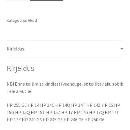
G6
JC04
14,8V
Kategooria:
Akud
2,2Ah
aku
kogus
Kirjeldus
Kirjeldus
NB! Enne tellimist kindlasti veenduge, et tellitav aku sobib
Teie arvutile!
HP 255 G6 HP 14 HP 14G HP 14Q HP 14T HP 14Z HP 15 HP
15G HP 15Q HP 15T HP 15Z HP 17 HP 17G HP 17Q HP 17T
HP 17Z HP 240 G6 HP 245 G6 HP 246 G6 HP 250 G6