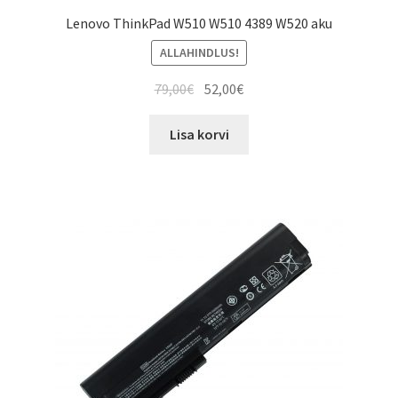
Lenovo ThinkPad W510 W510 4389 W520 aku
ALLAHINDLUS!
Algne
Current
79,00
€
52,00
€
hind
price
oli:
is:
Lisa korvi
79,00€.
52,00€.