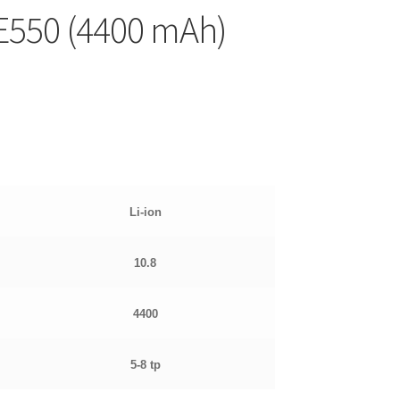
E550 (4400 mAh)
Li-ion
10.8
4400
5-8 tp