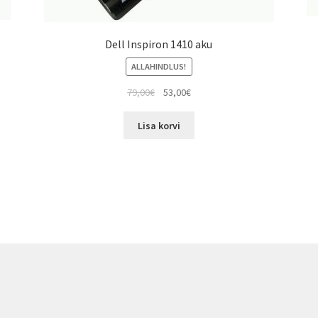
Dell Inspiron 1410 aku
ALLAHINDLUS!
Algne
Current
79,00
€
53,00
€
hind
price
oli:
is:
Lisa korvi
79,00€.
53,00€.