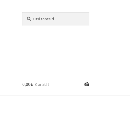
Otsi:
Otsi
0,00
€
0 artiklit