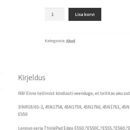
Lenovo
Lisa korvi
ThinkPad
E550
(4400
mAh)
Kategooria:
Akud
aku
kogus
Kirjeldus
NB! Enne tellimist kindlasti veenduge, et tellitav aku sob
3INR19/65-2, 45N1758, 45N1759, 45N1760, 45N1761, 45N
E550
Lenovo seria ThinkPad Edge E550,?E550C,?E555,?E560,?