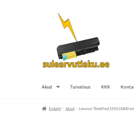
Liigu
Liigu
navigeerimisele
sisu
juurde
Akud
Turvalisus
KKK
Konta
Esileht
Akud
Lenovo ThinkPad E550 (4400 m