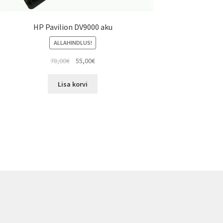
HP Pavilion DV9000 aku
ALLAHINDLUS!
Algne
Current
78,00
€
55,00
€
hind
price
oli:
is:
Lisa korvi
78,00€.
55,00€.