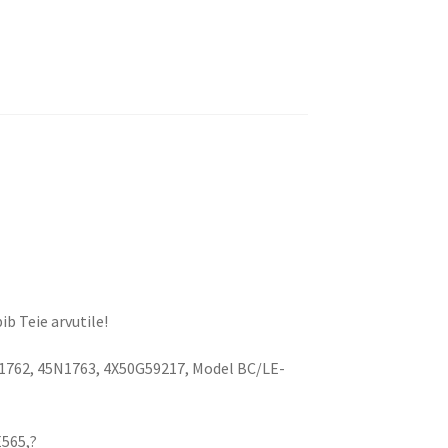
ib Teie arvutile!
1762, 45N1763, 4X50G59217, Model BC/LE-
E565,?